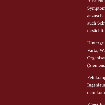
Ausricht
Symptome
anzuscha
auch Schw
tatsächli
Hintergr
Varta, W
Organisat
(Siemens 
Feldkomp
Ingenieu
dem komp
Künstlich