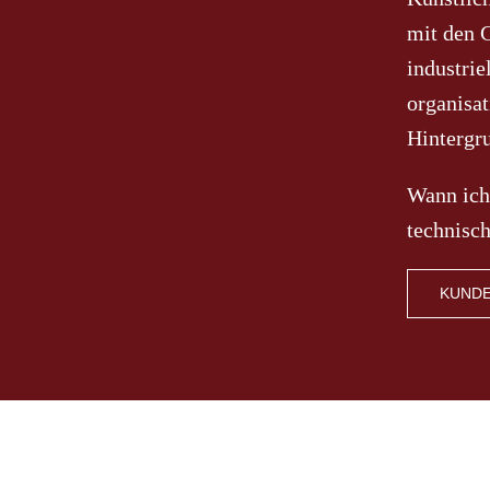
mit den G
industrie
organisa
Hintergr
Wann ic
technisch
KUND