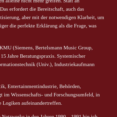
n alleine nicht mehr greifen. Statt an
s erfordert die Bereitschaft, auch das
tisierung, aber mit der notwendigen Klarheit, um
ger die perfekte Erklärung als die Frage, was
 KMU (Siemens, Bertelsmann Music Group,
 15 Jahre Beratungspraxis. Systemischer
ormationstechnik (Univ.), Industriekaufmann
k, Entertainmentindustrie, Behörden,
gt im Wissenschafts- und Forschungsumfeld, in
 Logiken aufeinandertreffen.
 Netzwerke in den Jahren 1990 – 1991 bin ich