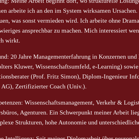
ung:
Meine Arbeit beginnt dort, wo strukturelle Lösunge
n arbeite ich an den im System wirksamen Ursachen. Da
uen, was sonst vermieden wird. Ich arbeite ohne Drama
ieriges ansprechbar zu machen. Mich interessiert weni
ch wirkt.
und:
20 Jahre Managementerfahrung in Konzernen und
olters Kluwer, Wissenschaftsumfeld, e-Learning) sowie
ionsberater (Prof. Fritz Simon), Diplom-Ingenieur Inf
AG), Zertifizierter Coach (Univ.).
etenzen:
Wissenschaftsmanagement, Verkehr & Logisti
rsbüros, Agenturen. Ein Schwerpunkt meiner Arbeit lie
lexe Strukturen, hohe Autonomie und unterschiedliche
e Intelligenz:
Seit meiner Diplomarbeit über neuronale