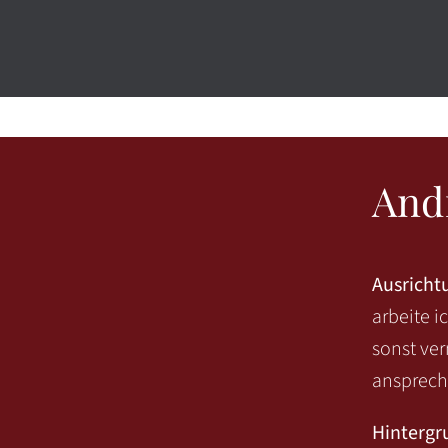
And
Ausricht
arbeite i
sonst ver
ansprechb
Hintergr