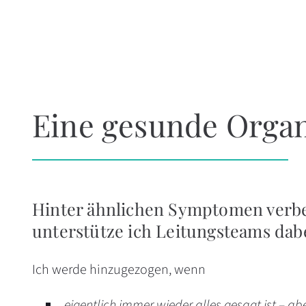
Eine gesunde Organ
Hinter ähnlichen Symptomen verber
unterstütze ich Leitungsteams dab
Ich werde hinzugezogen, wenn
„
eigentlich immer wieder alles gesagt ist – abe